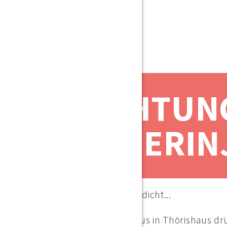
ABDICHTUN
SCHLEIERIN
Und der Keller ist wieder dicht...
In einem Mehrfamilienhaus in Thörishaus drü