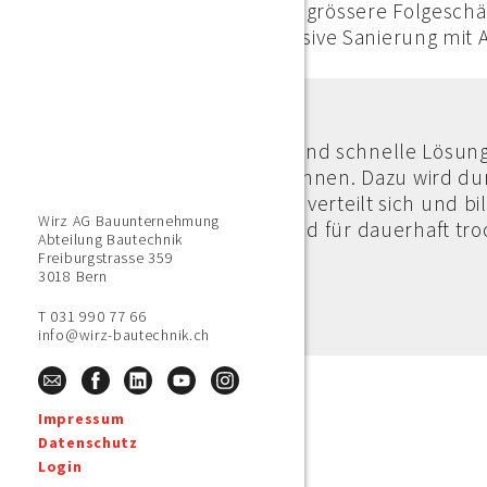
Handelnerforderlich, um grössere Folgeschä
Eine zeit und kostenintensive Sanierung mit
Unsere hochwertige und schnelle Lösung
Schleierinjektion von innen. Dazu wird d
gepresst. Das Material verteilt sich und 
Wirz AG Bauunternehmung
Feuchtigkeit abhält und für dauerhaft tr
Abteilung Bautechnik
Freiburgstrasse 359
3018 Bern
T 031 990 77 66
info@wirz-bautechnik.ch
Impressum
Datenschutz
Login