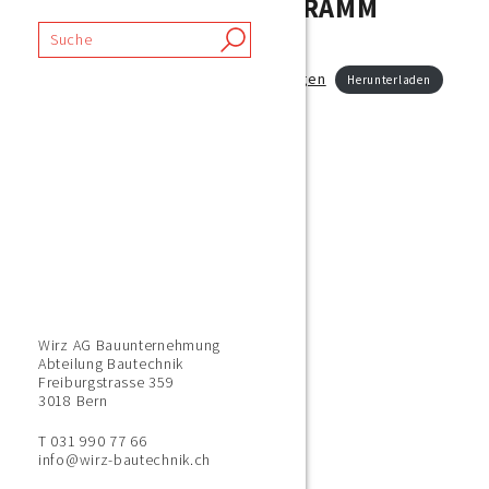
GRUPPENORGANIGRAMM
Organigramm Wirz Unternehmungen
Herunterladen
Wirz AG Bauunternehmung
Abteilung Bautechnik
Freiburgstrasse 359
3018 Bern
T 031 990 77 66
info@wirz-bautechnik.ch